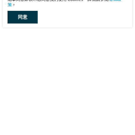
策
。
同意
宙宣有限公司 Uni-Announce
電話：
+886-2-8768-1222
傳真：
+886-2-8768-1221
地址：
115012 台北市南港區市民大道7段3號1樓
服務信箱：
service@uni-announce.com.tw
維修信箱：
cs@uni-announce.com.tw
維修專線：
+886-2-8768-2787
關於宙宣