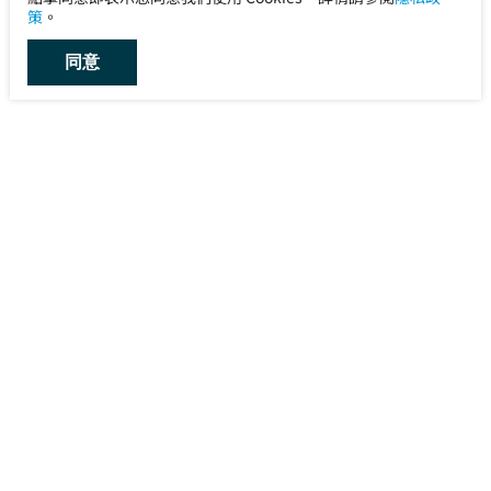
策
。
同意
宙宣有限公司 Uni-Announce
電話：
+886-2-8768-1222
傳真：
+886-2-8768-1221
地址：
115012 台北市南港區市民大道7段3號1樓
服務信箱：
service@uni-announce.com.tw
維修信箱：
cs@uni-announce.com.tw
維修專線：
+886-2-8768-2787
關於宙宣