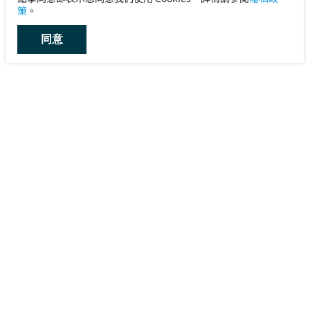
策
。
同意
宙宣有限公司 Uni-Announce
電話：
+886-2-8768-1222
傳真：
+886-2-8768-1221
地址：
115012 台北市南港區市民大道7段3號1樓
服務信箱：
service@uni-announce.com.tw
維修信箱：
cs@uni-announce.com.tw
維修專線：
+886-2-8768-2787
關於宙宣